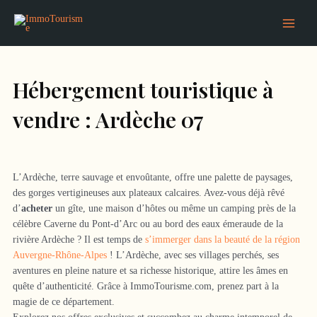
Aller
Main
au
Menu
contenu
Hébergement touristique à
vendre : Ardèche 07
L’Ardèche, terre sauvage et envoûtante, offre une palette de paysages,
des gorges vertigineuses aux plateaux calcaires. Avez-vous déjà rêvé
d’
acheter
un gîte, une maison d’hôtes ou même un camping près de la
célèbre Caverne du Pont-d’Arc ou au bord des eaux émeraude de la
rivière Ardèche ? Il est temps de
s’immerger dans la beauté de la région
Auvergne-Rhône-Alpes
! L’Ardèche, avec ses villages perchés, ses
aventures en pleine nature et sa richesse historique, attire les âmes en
quête d’authenticité. Grâce à ImmoTourisme.com, prenez part à la
magie de ce département.