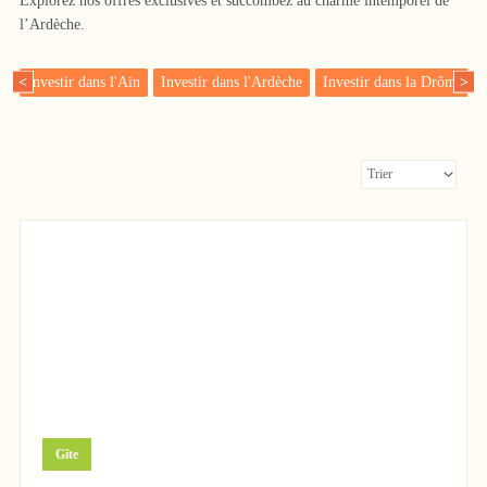
Explorez nos offres exclusives et succombez au charme intemporel de
l’Ardèche.
Investir dans l'Ain
Investir dans l'Ardèche
Investir dans la Drôme
<
>
729 000 €
Gîte