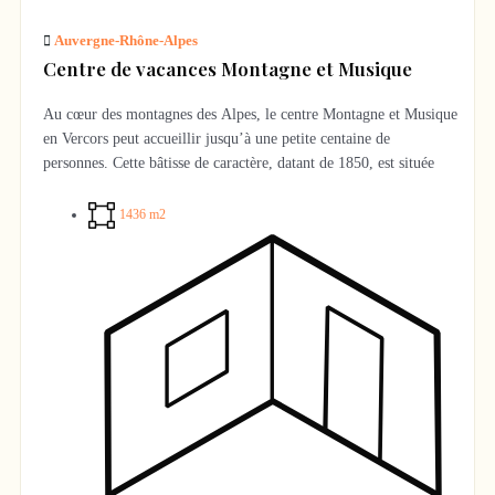
Auvergne-Rhône-Alpes
Centre de vacances Montagne et Musique
Au cœur des montagnes des Alpes, le centre Montagne et Musique
en Vercors peut accueillir jusqu’à une petite centaine de
personnes. Cette bâtisse de caractère, datant de 1850, est située
dans le Parc Naturel Régional du Vercors. Equipé d’une salle de
musique avec instrumentarium, de 3 salles de classe, d’une salle
1436 m2
polyvalente, d’un labo Nature, d’une bibliothèque confortable, le
centre est ouvert sur de vastes prairies bordant la forêt.
Centre de Vacances agréé Jeunesse et Sports et Education
Nationale :
• Superficie de 1 436m²
• 23 chambres pour une capacité d’environ 100 personnes
• Dernière visite de la Commission de sécurité en 2019
• Cuisine aux normes
• Possibilité d’organiser des séjours de ski