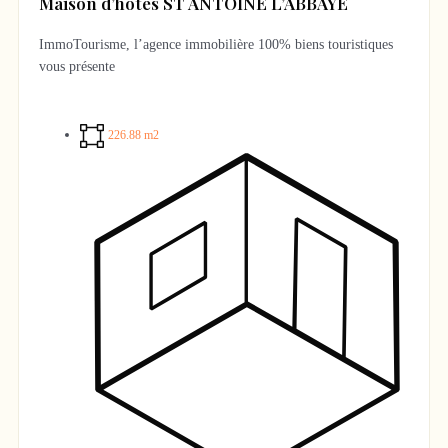
Maison d’hôtes ST ANTOINE L’ABBAYE
ImmoTourisme, l’agence immobilière 100% biens touristiques
vous présente
Un bien rare à la vente – Maison d’hôtes de charme clés en main
au cœur d’un village d’exception
226.88 m2
Au cœur de Saint-Antoine-l’Abbaye, élu Village Préféré des
Français 2025, découvrez cette demeure de caractère du XVIᵉ
siècle exploitée en maison d’hôtes, bénéficiant d’une excellente
notoriété. Une opportunité unique pour reprendre une activité
touristique immédiatement opérationnelle dans un village
emblématique d’Auvergne-Rhône-Alpes.
PRÉSENTATION DU BIEN
Cette élégante demeure du XVIᵉ siècle allie authenticité, charme
et fonctionnalité avec une organisation permettant de distinguer
clairement les espaces dédiés à l’accueil touristique et la partie