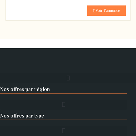
En sous-sol :
– Garage
Voir l'annonce
– Local à vélos
– Buanderie
– Cellier
– Salle d’eau
Les extérieurs complètent la propriété avec une terrasse d’accueil
et un jardinet.
Cette maison d’hôtes est vendue clés en main et permet une
exploitation immédiate avec des espaces parfaitement adaptés à
l’accueil des voyageurs.
Nos offres par région
SITUATION TOURISTIQUE ET ACTIVITÉ
Joyau médiéval fondé en 1070, Saint-Antoine-l’Abbaye accueille
près de 250 000 visiteurs par an. Son élection au Village Préféré
Nos offres par type
des Français 2025 a renforcé son attractivité et sa fréquentation
touristique.
Situé sur les chemins de Saint-Jacques-de-Compostelle, le village