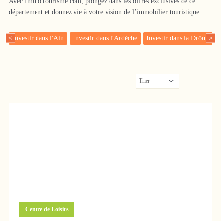
Avec ImmoTourisme.com, plongez dans les offres exclusives de ce
département et donnez vie à votre vision de l’immobilier touristique.
Investir dans l'Ain
Investir dans l'Ardèche
Investir dans la Drôme
<
>
1 200 000 €
Centre de Loisirs